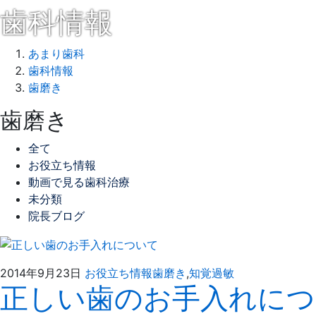
歯科情報
あまり歯科
歯科情報
歯磨き
歯磨き
全て
お役立ち情報
動画で見る歯科治療
未分類
院長ブログ
2014
あ
2014年9月23日
お役立ち情報
歯磨き
,
知覚過敏
正しい歯のお手入れにつ
年
ま
9
り