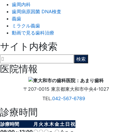
歯周内科
歯周病原因菌 DNA検査
義歯
ミラクル義歯
動画で見る歯科治療
サイト内検索
医院情報
〒207-0015
東京都東大和市中央4-1027
TEL.
042-567-6789
診療時間
診療時間
月
火
水
木
金
土
日
祝
09:00～12:00
〇
〇
〇
×
〇
△
×
×