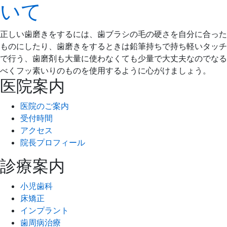
いて
月
歯
23
科
日
正しい歯磨きをするには、歯ブラシの毛の硬さを自分に合った
ものにしたり、歯磨きをするときは鉛筆持ちで持ち軽いタッチ
で行う、歯磨剤も大量に使わなくても少量で大丈夫なのでなる
べくフッ素いりのものを使用するように心がけましょう。
医院案内
医院のご案内
受付時間
アクセス
院長プロフィール
診療案内
小児歯科
床矯正
インプラント
歯周病治療