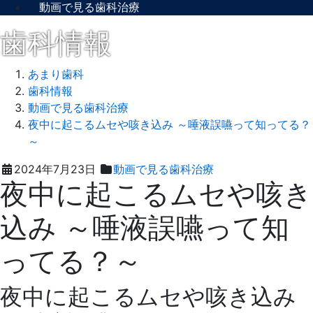
動画で見る歯科治療
歯科情報
あまり歯科
歯科情報
動画で見る歯科治療
夜中に起こるムセや咳き込み ～唾液誤嚥って知ってる？
～
2026
あ
2024年7月23日
動画で見る歯科治療
夜中に起こるムセや咳き
年
ま
1
り
込み ～唾液誤嚥って知
月
歯
8
科
ってる？～
日
夜中に起こるムセや咳き込み