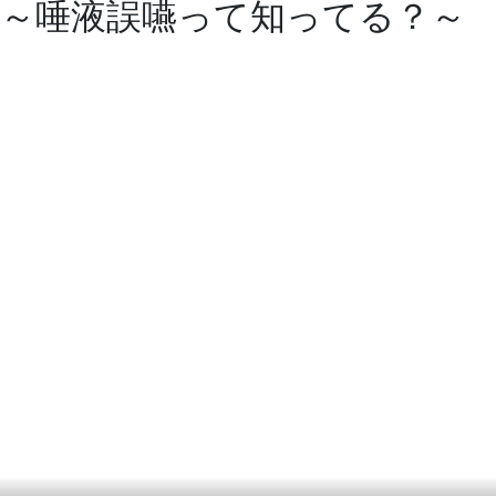
～唾液誤嚥って知ってる？～