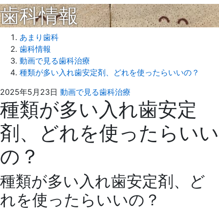
歯科情報
あまり歯科
歯科情報
動画で見る歯科治療
種類が多い入れ歯安定剤、どれを使ったらいいの？
2026
あ
2025年5月23日
動画で見る歯科治療
種類が多い入れ歯安定
年
ま
1
り
剤、どれを使ったらいい
月
歯
8
科
の？
日
種類が多い入れ歯安定剤、ど
れを使ったらいいの？