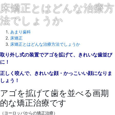
床矯正とはどんな治療方
法でしょうか
あまり歯科
床矯正
床矯正とはどんな治療方法でしょうか
2021
取り外し式の装置でアゴを拡げて、きれいな歯並び
年
に！
4
月
正しく咬んで、きれいな顔・かっこいい顔になりま
26
しょう！
日
アゴを拡げて歯を並べる画期
2021
あ
年
ま
的な矯正治療です
4
り
月
歯
（ヨーロッパからの矯正治療）