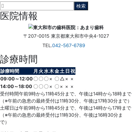
医院情報
〒207-0015
東京都東大和市中央4-1027
TEL.
042-567-6789
診療時間
診療時間
月
火
水
木
金
土
日
祝
09:00～12:00
〇
〇
〇
×
〇
△
×
×
14:00～18:00
〇
〇
〇
×
〇
×
×
×
受付時間午前9時から11時45分まで、午後は14時から18時まで
（※午前の急患の最終受付は11時30分、午後は17時30分まで）
土曜日は午前9時から11時45分まで、午後は14時から17時まで
（※午前の急患の最終受付は11時30分、午後は16時30分ま
で）