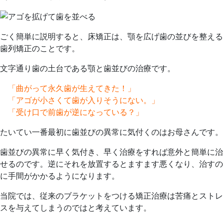
26
科
日
ごく簡単に説明すると、床矯正は、顎を広げ歯の並びを整える
歯列矯正のことです。
文字通り歯の土台である顎と歯並びの治療です。
「曲がって永久歯が生えてきた！」
「アゴが小さくて歯が入りそうにない。」
「受け口で前歯が逆になっている？」
たいてい一番最初に歯並びの異常に気付くのはお母さんです。
歯並びの異常に早く気付き、早く治療をすれば意外と簡単に治
せるのです。逆にそれを放置するとますます悪くなり、治すの
に手間がかかるようになります。
当院では、従来のブラケットをつける矯正治療は苦痛とストレ
スを与えてしまうのではと考えています。