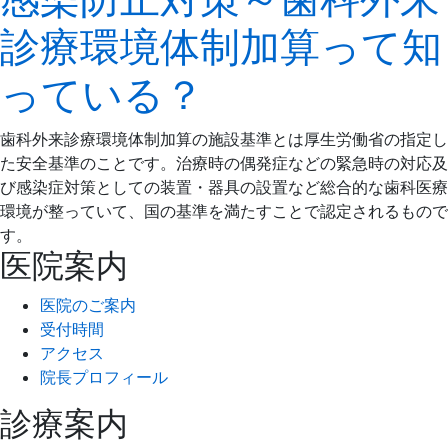
10
り
診療環境体制加算って知
月
歯
13
科
っている？
日
歯科外来診療環境体制加算の施設基準とは厚生労働省の指定し
た安全基準のことです。治療時の偶発症などの緊急時の対応及
び感染症対策としての装置・器具の設置など総合的な歯科医療
環境が整っていて、国の基準を満たすことで認定されるもので
す。
医院案内
医院のご案内
受付時間
アクセス
院長プロフィール
診療案内