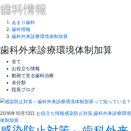
歯科情報
あまり歯科
歯科情報
歯科外来診療環境体制加算
歯科外来診療環境体制加算
全て
お役立ち情報
動画で見る歯科治療
未分類
院長ブログ
2016年10月13日
お役立ち情報
感染防止対策
,
歯科外来診療環境
2016
あ
体制加算
感染防止対策～歯科外来
年
ま