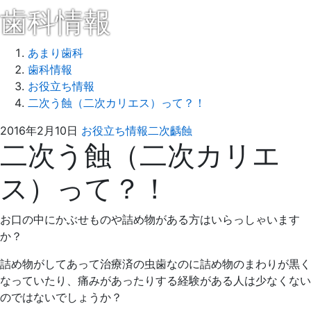
歯科情報
あまり歯科
歯科情報
お役立ち情報
二次う蝕（二次カリエス）って？！
2016
あ
2016年2月10日
お役立ち情報
二次齲蝕
二次う蝕（二次カリエ
年
ま
2
り
ス）って？！
月
歯
10
科
日
お口の中にかぶせものや詰め物がある方はいらっしゃいます
か？
詰め物がしてあって治療済の虫歯なのに詰め物のまわりが黒く
なっていたり、痛みがあったりする経験がある人は少なくない
のではないでしょうか？