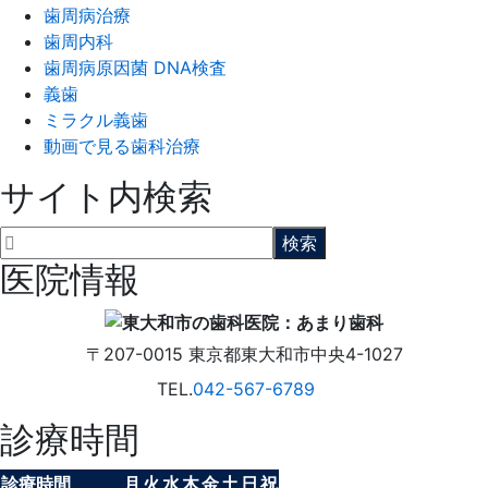
歯周病治療
歯周内科
歯周病原因菌 DNA検査
義歯
ミラクル義歯
動画で見る歯科治療
サイト内検索
医院情報
〒207-0015
東京都東大和市中央4-1027
TEL.
042-567-6789
診療時間
診療時間
月
火
水
木
金
土
日
祝