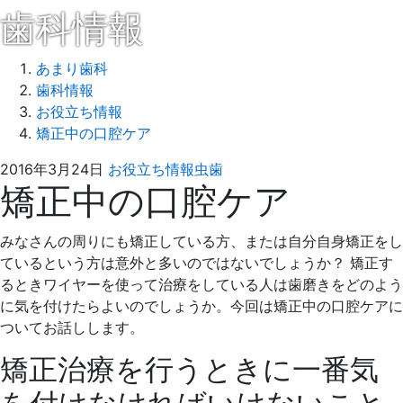
歯科情報
あまり歯科
歯科情報
お役立ち情報
矯正中の口腔ケア
2016
あ
2016年3月24日
お役立ち情報
虫歯
矯正中の口腔ケア
年
ま
3
り
月
歯
みなさんの周りにも矯正している方、または自分自身矯正をし
24
科
ているという方は意外と多いのではないでしょうか？ 矯正す
日
るときワイヤーを使って治療をしている人は歯磨きをどのよう
に気を付けたらよいのでしょうか。今回は矯正中の口腔ケアに
ついてお話しします。
矯正治療を行うときに一番気