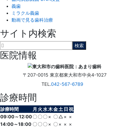
義歯
ミラクル義歯
動画で見る歯科治療
サイト内検索
医院情報
〒207-0015
東京都東大和市中央4-1027
TEL.
042-567-6789
診療時間
診療時間
月
火
水
木
金
土
日
祝
09:00～12:00
〇
〇
〇
×
〇
△
×
×
14:00～18:00
〇
〇
〇
×
〇
×
×
×