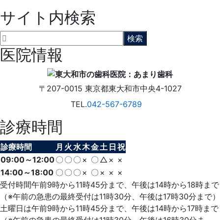
サイト内検索
医院情報
〒207-0015
東京都東大和市中央4-1027
TEL.
042-567-6789
診療時間
診療時間
月
火
水
木
金
土
日
祝
09:00～12:00
〇
〇
〇
×
〇
△
×
×
14:00～18:00
〇
〇
〇
×
〇
×
×
×
受付時間午前9時から11時45分まで、午後は14時から18時まで
（※午前の急患の最終受付は11時30分、午後は17時30分まで）
土曜日は午前9時から11時45分まで、午後は14時から17時まで
（※午前の急患の最終受付は11時30分、午後は16時30分ま