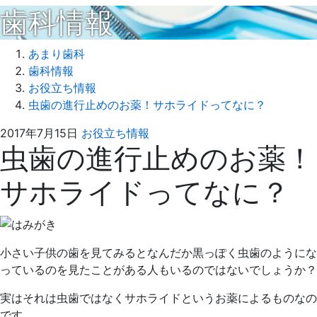
歯科情報
あまり歯科
歯科情報
お役立ち情報
虫歯の進行止めのお薬！サホライドってなに？
2017
あ
2017年7月15日
お役立ち情報
虫歯の進行止めのお薬！
年
ま
7
り
サホライドってなに？
月
歯
15
科
日
小さい子供の歯を見てみるとなんだか黒っぽく虫歯のようにな
っているのを見たことがある人もいるのではないでしょうか？
実はそれは虫歯ではなくサホライドというお薬によるものなの
です。