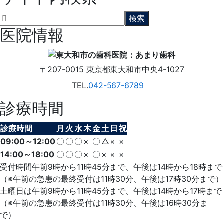
医院情報
〒207-0015
東京都東大和市中央4-1027
TEL.
042-567-6789
診療時間
診療時間
月
火
水
木
金
土
日
祝
09:00～12:00
〇
〇
〇
×
〇
△
×
×
14:00～18:00
〇
〇
〇
×
〇
×
×
×
受付時間午前9時から11時45分まで、午後は14時から18時まで
（※午前の急患の最終受付は11時30分、午後は17時30分まで）
土曜日は午前9時から11時45分まで、午後は14時から17時まで
（※午前の急患の最終受付は11時30分、午後は16時30分ま
で）