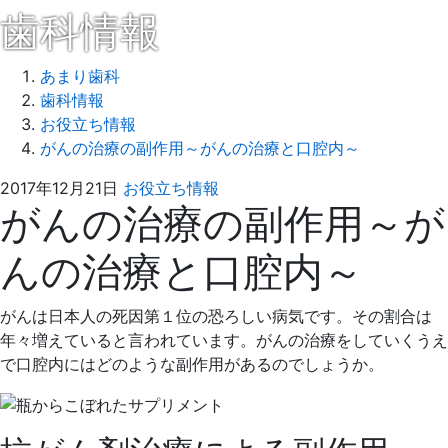
歯科情報
あまり歯科
歯科情報
お役立ち情報
がんの治療の副作用～がんの治療と口腔内～
2017
あ
2017年12月21日
お役立ち情報
がんの治療の副作用～が
年
ま
12
り
んの治療と口腔内～
月
歯
21
科
日
がんは日本人の死因第１位の恐ろしい病気です。その割合は
年々増えていると言われています。がんの治療をしていくうえ
で口腔内にはどのような副作用があるのでしょうか。