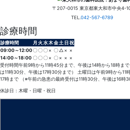
〒207-0015
東京都東大和市中央4-10
TEL.
042-567-6789
診療時間
診療時間
月
火
水
木
金
土
日
祝
09:00～12:00
〇
〇
〇
×
〇
△
×
×
14:00～18:00
〇
〇
〇
×
〇
×
×
×
受付時間午前9時から11時45分まで、午後は14時から18時ま
は11時30分、午後は17時30分まで） 土曜日は午前9時から11
17時まで （※午前の急患の最終受付は11時30分、午後は16時
休診日：木曜・日曜・祝日