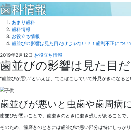
歯科情報
あまり歯科
歯科情報
お役立ち情報
歯並びの影響は見た目だけじゃない？！歯列不正につい
2019
あ
2019年2月12日
お役立ち情報
歯並びの影響は見た目だ
年
ま
2
り
月
歯
“歯並びが悪い”といえば、でこぼこしていて外見がきになる
12
科
日
歯並びが悪いと虫歯や歯周病
歯並びが悪いことで、歯磨きのときに磨き残しがあることで、
そのため、歯磨きのときには歯並びの悪い部分は特にしっかり