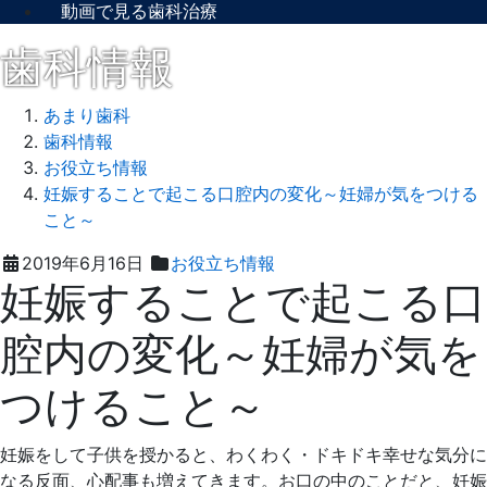
動画で見る歯科治療
歯科情報
あまり歯科
歯科情報
お役立ち情報
妊娠することで起こる口腔内の変化～妊婦が気をつける
こと～
2019
あ
2019年6月16日
お役立ち情報
妊娠することで起こる口
年
ま
6
り
腔内の変化～妊婦が気を
月
歯
16
科
つけること～
日
妊娠をして子供を授かると、わくわく・ドキドキ幸せな気分に
なる反面、心配事も増えてきます。お口の中のことだと、妊娠