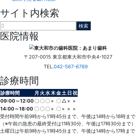
サイト内検索
医院情報
〒207-0015
東京都東大和市中央4-1027
TEL.
042-567-6789
診療時間
診療時間
月
火
水
木
金
土
日
祝
09:00～12:00
〇
〇
〇
×
〇
△
×
×
14:00～18:00
〇
〇
〇
×
〇
×
×
×
受付時間午前9時から11時45分まで、午後は14時から18時まで
（※午前の急患の最終受付は11時30分、午後は17時30分まで）
土曜日は午前9時から11時45分まで、午後は14時から17時まで