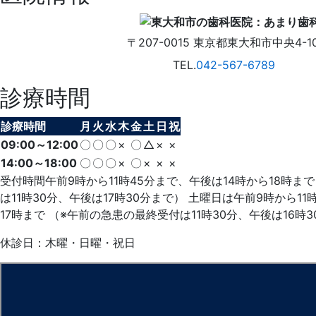
〒207-0015
東京都東大和市中央4-10
TEL.
042-567-6789
診療時間
診療時間
月
火
水
木
金
土
日
祝
09:00～12:00
〇
〇
〇
×
〇
△
×
×
14:00～18:00
〇
〇
〇
×
〇
×
×
×
受付時間午前9時から11時45分まで、午後は14時から18時ま
は11時30分、午後は17時30分まで） 土曜日は午前9時から11
17時まで （※午前の急患の最終受付は11時30分、午後は16時
休診日：木曜・日曜・祝日