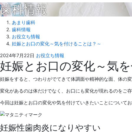
歯科情報
あまり歯科
歯科情報
お役立ち情報
妊娠とお口の変化～気を付けることは？～
2024
あ
2024年7月22日
お役立ち情報
妊娠とお口の変化～気を
年
ま
6
り
月
歯
妊娠をすると、つわりがでてきて体調面や精神的な面、体の変
28
科
日
変化があるのは体だけでなく、お口にも変化が現れるのをご存
今回は妊娠とお口の変化や気を付けていきたいことについてお
妊娠性歯肉炎になりやすい